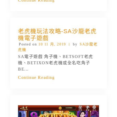
Continue Reading
老虎機玩法攻略-SA沙龍老虎
機電子遊戲
Posted on
10 11 月, 2019
by
SA沙龍老
虎機
SA電子遊戲 角子機、BETSOFT老虎
機、BETIXON老虎機或全名吃角子
BE...
Continue Reading