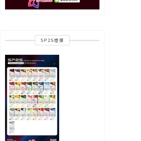
SP2S煙彈