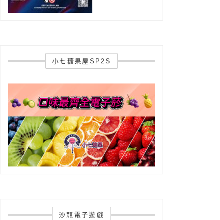
小七糖果屋SP2S
沙龍電子遊戲