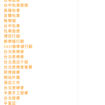
包車旅遊
台中包車旅遊
高雄包車
宜蘭包車
娛樂城
台中包車
包車旅遊
博弈行銷
娛樂城行銷
SEO娛樂城行銷
台北夜總會
台北夜總會
台北酒店介紹
台北夜總會推薦
邪骨按摩
網站外鏈
酒店工作
台北夜總會
半套手工按摩
台北按摩
半套店