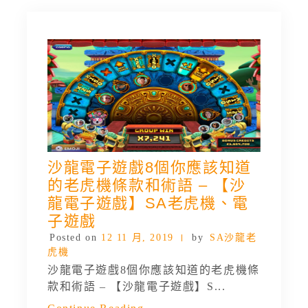
沙龍電子遊戲8個你應該知道
的老虎機條款和術語 – 【沙
龍電子遊戲】SA老虎機、電
子遊戲
Posted on
12 11 月, 2019
by
SA沙龍老
虎機
沙龍電子遊戲8個你應該知道的老虎機條
款和術語 – 【沙龍電子遊戲】S...