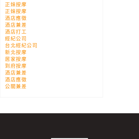
正妹按摩
正妹按摩
酒店應徵
酒店兼差
酒店打工
經紀公司
台北經紀公司
新北按摩
居家按摩
到府按摩
酒店兼差
酒店應徵
公關兼差