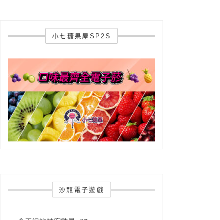
小七糖果屋SP2S
沙龍電子遊戲