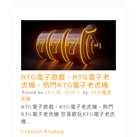
RTG電子遊戲、RTG電子老
虎機、熱門RTG電子老虎機
Posted on
18 2 月, 2020
by
SA沙龍老
虎機
RTG電子遊戲、RTG電子老虎機、熱門
RTG電子老虎機 您喜歡玩RTG電子老虎
機...
Continue Reading