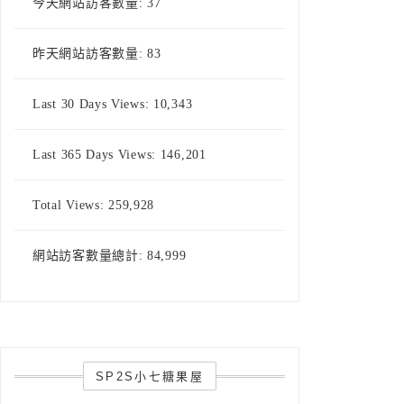
今天網站訪客數量:
37
昨天網站訪客數量:
83
Last 30 Days Views:
10,343
Last 365 Days Views:
146,201
Total Views:
259,928
網站訪客數量總計:
84,999
SP2S小七糖果屋