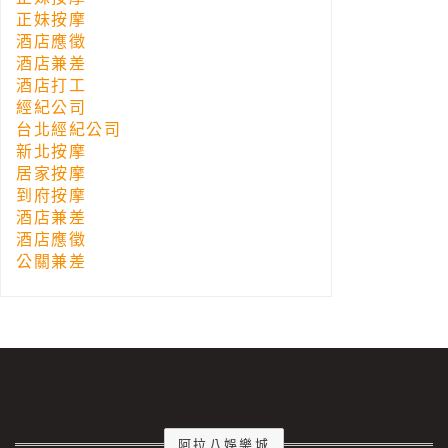
正妹按摩
酒店應徵
酒店兼差
酒店打工
經紀公司
台北經紀公司
新北按摩
居家按摩
到府按摩
酒店兼差
酒店應徵
公關兼差
阿拉八娛樂城