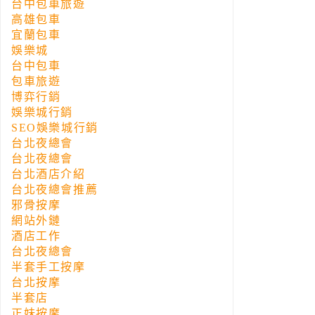
台中包車旅遊
高雄包車
宜蘭包車
娛樂城
台中包車
包車旅遊
博弈行銷
娛樂城行銷
SEO娛樂城行銷
台北夜總會
台北夜總會
台北酒店介紹
台北夜總會推薦
邪骨按摩
網站外鏈
酒店工作
台北夜總會
半套手工按摩
台北按摩
半套店
正妹按摩