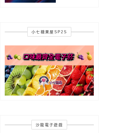
小七糖果屋SP2S
沙龍電子遊戲