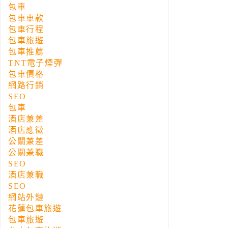
包車
包車車款
包車行程
包車旅遊
包車推薦
TNT電子煙彈
包車價格
網路行銷
SEO
包車
酒店兼差
酒店應徵
公關兼差
公關兼職
SEO
酒店兼職
SEO
網站外鏈
花蓮包車旅遊
包車旅遊