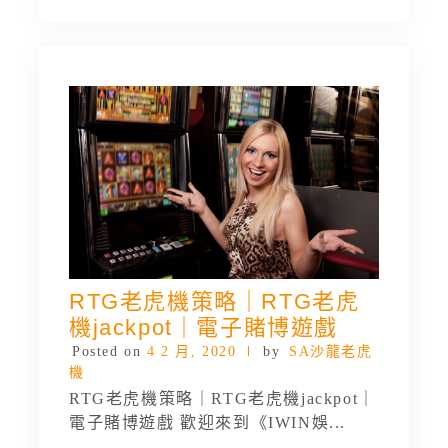
RTG老虎機策略｜RTG老虎
機jackpot｜電子賭博遊戲
Posted on
4 2 月, 2020
by
SA沙龍老虎
機
RTG老虎機策略｜RTG老虎機jackpot｜
電子賭博遊戲 歡迎來到《IWIN娛...