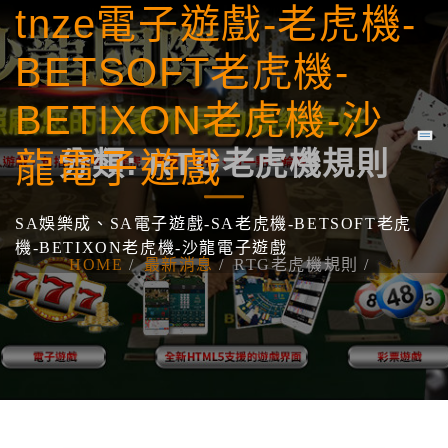
Skip
tnze電子遊戲-老虎機-
to
content
BETSOFT老虎機-
BETIXON老虎機-沙
龍電子遊戲
分類:
RTG老虎機規則
SA娛樂成、SA電子遊戲-SA老虎機-BETSOFT老虎
機-BETIXON老虎機-沙龍電子遊戲
HOME
最新消息
RTG老虎機規則