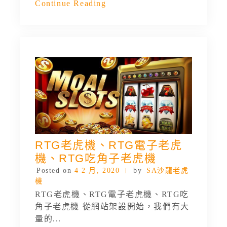
Continue Reading
RTG老虎機、RTG電子老虎
機、RTG吃角子老虎機
Posted on
4 2 月, 2020
by
SA沙龍老虎
機
RTG老虎機、RTG電子老虎機、RTG吃
角子老虎機 從網站架設開始，我們有大
量的...