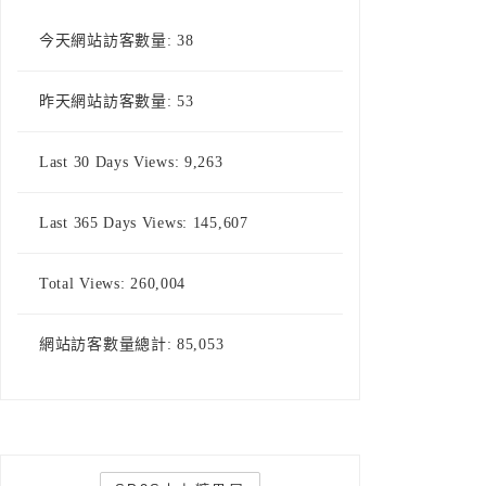
今天網站訪客數量:
38
昨天網站訪客數量:
53
Last 30 Days Views:
9,263
Last 365 Days Views:
145,607
Total Views:
260,004
網站訪客數量總計:
85,053