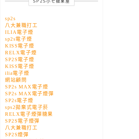
SP2S小七糖果屋
sp2s
八大兼職打工
ILIA電子煙
sp2s電子煙
KISS電子煙
RELX電子煙
SP2S電子煙
KISS電子煙
ilia電子煙
網站顧問
SP2s MAX電子煙
SP2s MAX電子煙彈
SP2s電子煙
sps2拋棄式電子菸
RELX電子煙彈糖果
SP2S電子煙彈
八大兼職打工
SP2S煙彈