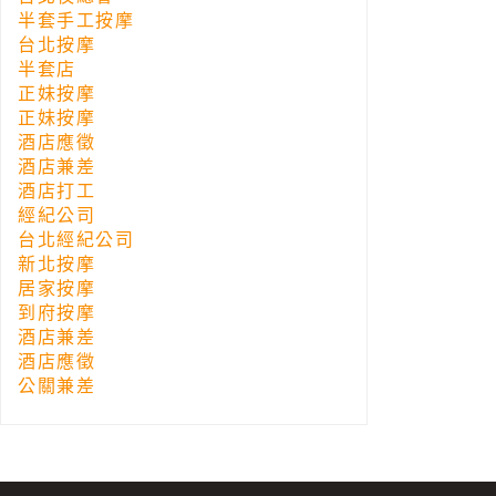
半套手工按摩
台北按摩
半套店
正妹按摩
正妹按摩
酒店應徵
酒店兼差
酒店打工
經紀公司
台北經紀公司
新北按摩
居家按摩
到府按摩
酒店兼差
酒店應徵
公關兼差