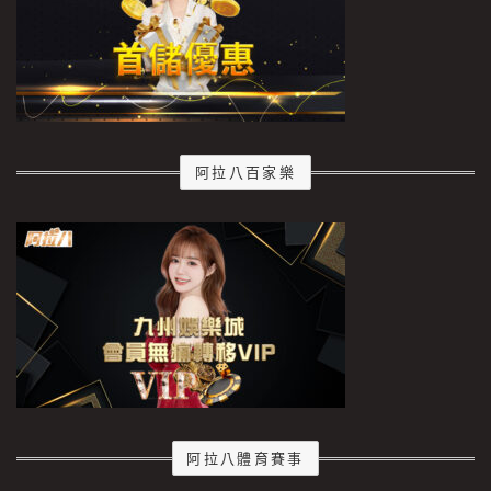
阿拉八百家樂
阿拉八體育賽事