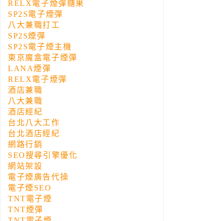
RELX電子煙彈糖果
SP2S電子煙彈
八大兼職打工
SP2S煙彈
SP2S電子煙主機
東京魔盒電子煙彈
LANA煙彈
RELX電子煙彈
酒店兼職
八大兼職
酒店經紀
台北八大工作
台北酒店經紀
網路行銷
SEO搜尋引擎優化
網站架設
電子煙廣告代操
電子煙SEO
TNT電子煙
TNT煙彈
TNT電子煙