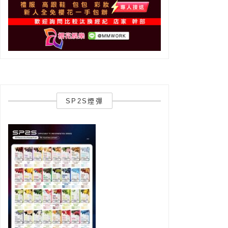
SP2S煙彈