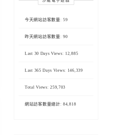
沙龍電子遊戲
今天網站訪客數量:
59
昨天網站訪客數量:
90
Last 30 Days Views:
12,885
Last 365 Days Views:
146,339
Total Views:
259,703
網站訪客數量總計:
84,818