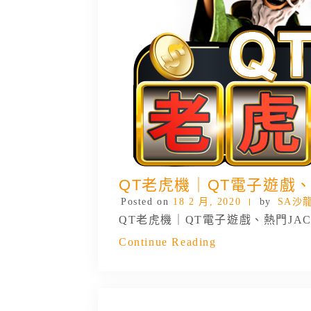
QT老虎機｜QT電子遊戲、
Posted on
18 2 月, 2020
by
SA沙
QT老虎機｜QT電子遊戲、熱門JACK
Continue Reading