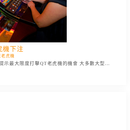
虎機下注
龍老虎機
提示最大限度打擊QT老虎機的機會 大多數大型...