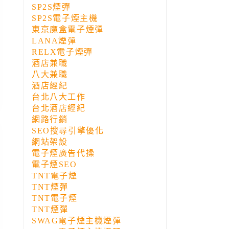
SP2S煙彈
SP2S電子煙主機
東京魔盒電子煙彈
LANA煙彈
RELX電子煙彈
酒店兼職
八大兼職
酒店經紀
台北八大工作
台北酒店經紀
網路行銷
SEO搜尋引擎優化
網站架設
電子煙廣告代操
電子煙SEO
TNT電子煙
TNT煙彈
TNT電子煙
TNT煙彈
SWAG電子煙主機煙彈