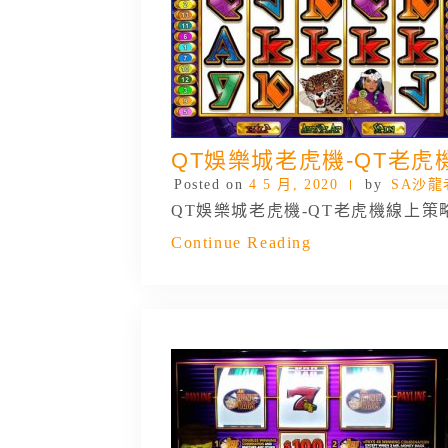
QT娛樂城老虎機-QT老虎
Posted on
4 5 月, 2020
by
SA沙龍
QT娛樂城老虎機-QT老虎機線上策略 您
Continue Reading