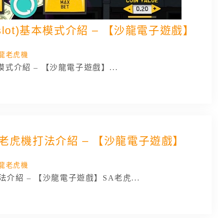
lot)基本模式介紹 – 【沙龍電子遊戲】
沙龍老虎機
模式介紹 – 【沙龍電子遊戲】...
老虎機打法介紹 – 【沙龍電子遊戲】
沙龍老虎機
紹 – 【沙龍電子遊戲】SA老虎...