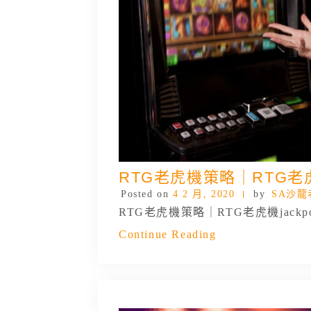
RTG老虎機策略｜RTG老虎
Posted on
4 2 月, 2020
by
SA沙龍
RTG老虎機策略｜RTG老虎機jackp
Continue Reading