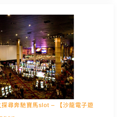
尋奔馳寶馬slot – 【沙龍電子遊