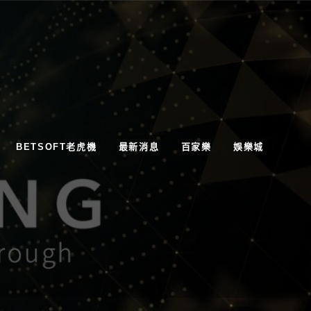
BETSOFT老虎機
最新消息
百家樂
娛樂城