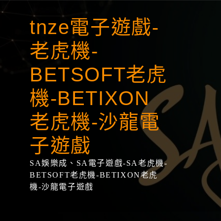
Skip
to
tnze電子遊戲-
content
老虎機-
BETSOFT老虎
機-BETIXON
老虎機-沙龍電
子遊戲
SA娛樂成、SA電子遊戲-SA老虎機-
BETSOFT老虎機-BETIXON老虎
機-沙龍電子遊戲