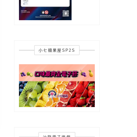
小七糖果屋SP2S