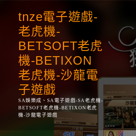
Skip
to
tnze電子遊戲-
content
老虎機-
BETSOFT老虎
機-BETIXON
老虎機-沙龍電
子遊戲
SA娛樂成、SA電子遊戲-SA老虎機-
BETSOFT老虎機-BETIXON老虎
機-沙龍電子遊戲