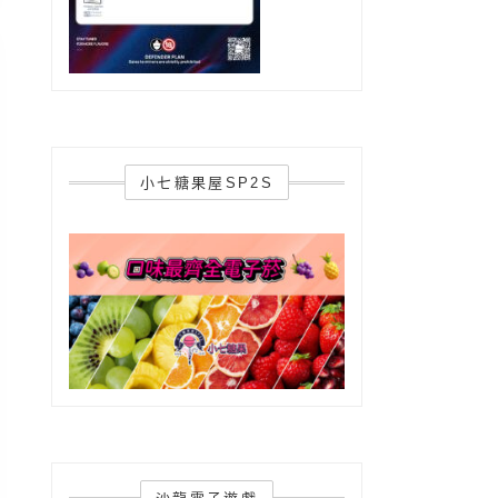
小七糖果屋SP2S