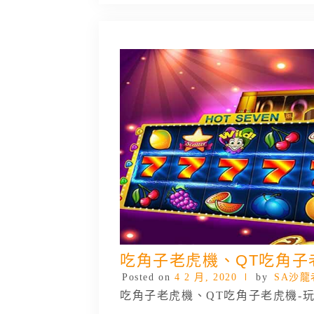
吃角子老虎機、QT吃角子
Posted on
4 2 月, 2020
by
SA沙龍
吃角子老虎機、QT吃角子老虎機-玩法與