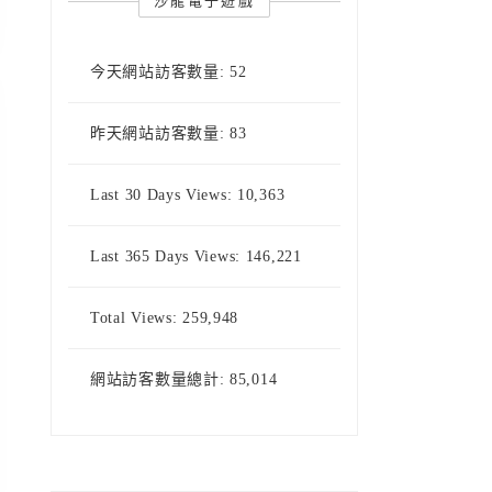
沙龍電子遊戲
今天網站訪客數量:
52
昨天網站訪客數量:
83
Last 30 Days Views:
10,363
Last 365 Days Views:
146,221
Total Views:
259,948
網站訪客數量總計:
85,014