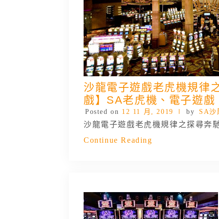
沙龍電子遊戲老虎機規律之探
戲】SA老虎機、電子遊戲
Posted on
12 11 月, 2019
by
SA
沙龍電子遊戲老虎機規律之探尋奔馳寶馬s
Continue Reading