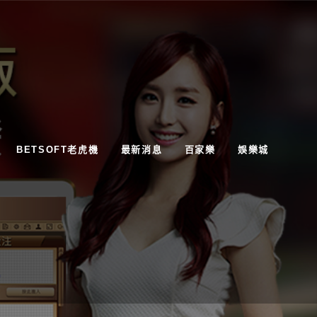
BETSOFT老虎機
最新消息
百家樂
娛樂城