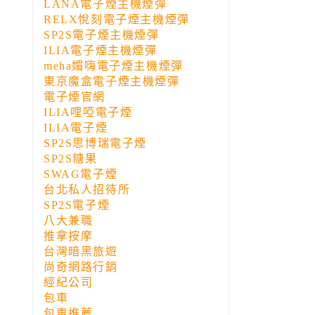
LANA電子煙主機煙彈
RELX悅刻電子煙主機煙彈
SP2S電子煙主機煙彈
ILIA電子煙主機煙彈
meha媚嗨電子煙主機煙彈
東京魔盒電子煙主機煙彈
電子煙官網
ILIA哩啞電子煙
ILIA電子煙
SP2S思博瑞電子煙
SP2S糖果
SWAG電子煙
台北私人招待所
SP2S電子煙
八大兼職
推拿按摩
台灣暗黑旅遊
尚奇網路行銷
經紀公司
包車
包車推薦