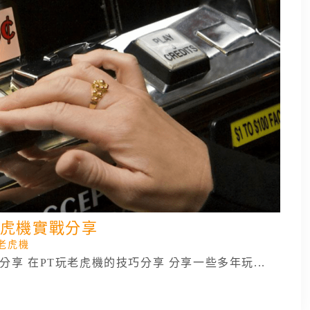
老虎機實戰分享
老虎機
享 在PT玩老虎機的技巧分享 分享一些多年玩...