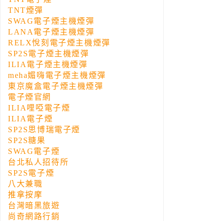
TNT煙彈
SWAG電子煙主機煙彈
LANA電子煙主機煙彈
RELX悅刻電子煙主機煙彈
SP2S電子煙主機煙彈
ILIA電子煙主機煙彈
meha媚嗨電子煙主機煙彈
東京魔盒電子煙主機煙彈
電子煙官網
ILIA哩啞電子煙
ILIA電子煙
SP2S思博瑞電子煙
SP2S糖果
SWAG電子煙
台北私人招待所
SP2S電子煙
八大兼職
推拿按摩
台灣暗黑旅遊
尚奇網路行銷