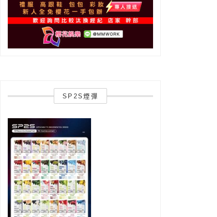
SP2S煙彈