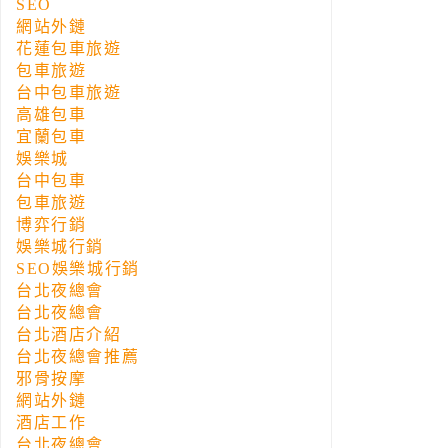
SEO
網站外鏈
花蓮包車旅遊
包車旅遊
台中包車旅遊
高雄包車
宜蘭包車
娛樂城
台中包車
包車旅遊
博弈行銷
娛樂城行銷
SEO娛樂城行銷
台北夜總會
台北夜總會
台北酒店介紹
台北夜總會推薦
邪骨按摩
網站外鏈
酒店工作
台北夜總會