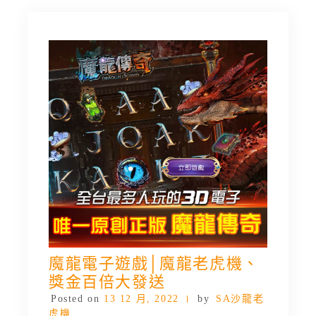
魔龍電子遊戲│魔龍老虎機、
獎金百倍大發送
Posted on
13 12 月, 2022
by
SA沙龍老
虎機